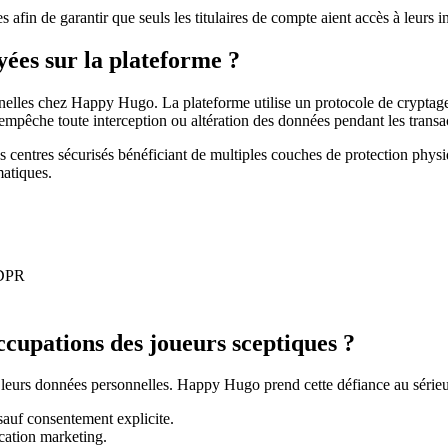
afin de garantir que seuls les titulaires de compte aient accès à leurs i
yées sur la plateforme ?
nnelles chez Happy Hugo. La plateforme utilise un protocole de cryptag
 empêche toute interception ou altération des données pendant les transa
es centres sécurisés bénéficiant de multiples couches de protection phys
matiques.
GDPR
upations des joueurs sceptiques ?
de leurs données personnelles. Happy Hugo prend cette défiance au sérieu
sauf consentement explicite.
cation marketing.