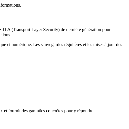
nformations.
e TLS (Transport Layer Security) de dernière génération pour
ctions.
ique et numérique. Les sauvegardes régulières et les mises à jour des
x et fournit des garanties concrètes pour y répondre :