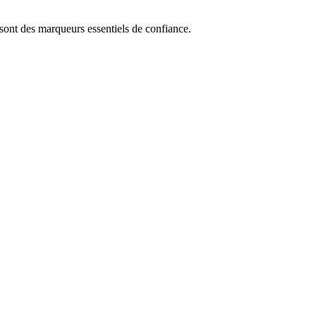
sont des marqueurs essentiels de confiance.