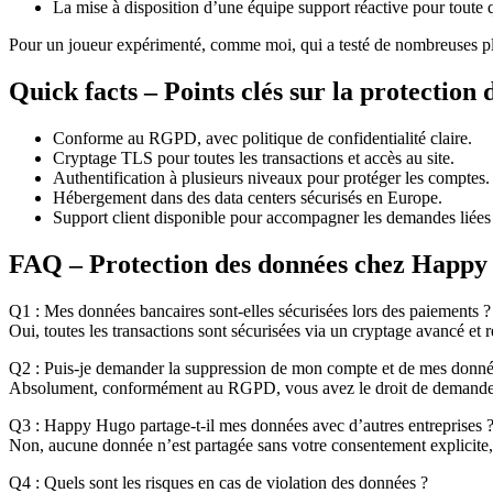
protection
La mise à disposition d’une équipe support réactive pour toute qu
des
données
Pour un joueur expérimenté, comme moi, qui a testé de nombreuses plat
personnelles
Quick facts – Points clés sur la protectio
Conforme au RGPD, avec politique de confidentialité claire.
Cryptage TLS pour toutes les transactions et accès au site.
Authentification à plusieurs niveaux pour protéger les comptes.
Hébergement dans des data centers sécurisés en Europe.
Support client disponible pour accompagner les demandes liées
FAQ – Protection des données chez Happ
Q1 : Mes données bancaires sont-elles sécurisées lors des paiements ?
Oui, toutes les transactions sont sécurisées via un cryptage avancé et ré
Q2 : Puis-je demander la suppression de mon compte et de mes donné
Absolument, conformément au RGPD, vous avez le droit de demander 
Q3 : Happy Hugo partage-t-il mes données avec d’autres entreprises 
Non, aucune donnée n’est partagée sans votre consentement explicite, 
Q4 : Quels sont les risques en cas de violation des données ?