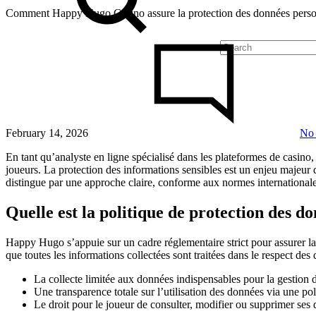
Comment Happy Hugo Casino assure la protection des données perso
February 14, 2026
No
En tant qu’analyste en ligne spécialisé dans les plateformes de casino
joueurs. La protection des informations sensibles est un enjeu majeur d
Comment
distingue par une approche claire, conforme aux normes internationales
Happy
Hugo
Quelle est la politique de protection des 
Casino
Happy Hugo s’appuie sur un cadre réglementaire strict pour assurer l
assure
que toutes les informations collectées sont traitées dans le respect des
la
La collecte limitée aux données indispensables pour la gestion d
protection
Une transparence totale sur l’utilisation des données via une poli
des
Le droit pour le joueur de consulter, modifier ou supprimer ses