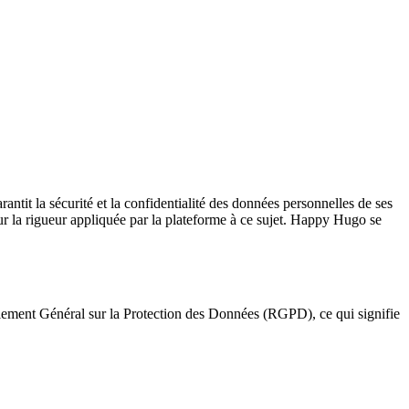
rantit la sécurité et la confidentialité des données personnelles de ses
sur la rigueur appliquée par la plateforme à ce sujet. Happy Hugo se
glement Général sur la Protection des Données (RGPD), ce qui signifie