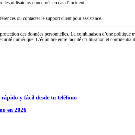
 les utilisateurs concernés en cas d’incident.
rences ou contacter le support client pour assistance.
ection des données personnelles. La combinaison d’une politique trans
urité numérique. L’équilibre entre facilité d’utilisation et confidentialit
ápido y fácil desde tu teléfono
ino en 2026