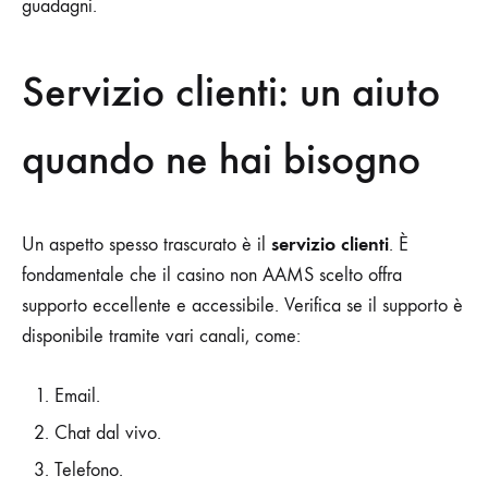
guadagni.
Servizio clienti: un aiuto
quando ne hai bisogno
servizio clienti
Un aspetto spesso trascurato è il
. È
fondamentale che il casino non AAMS scelto offra
supporto eccellente e accessibile. Verifica se il supporto è
disponibile tramite vari canali, come:
Email.
Chat dal vivo.
Telefono.