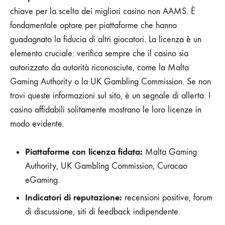
chiave per la scelta dei migliori casino non AAMS. È
fondamentale optare per piattaforme che hanno
guadagnato la fiducia di altri giocatori. La licenza è un
elemento cruciale: verifica sempre che il casino sia
autorizzato da autorità riconosciute, come la Malta
Gaming Authority o la UK Gambling Commission. Se non
trovi queste informazioni sul sito, è un segnale di allerta. I
casino affidabili solitamente mostrano le loro licenze in
modo evidente.
Piattaforme con licenza fidata:
Malta Gaming
Authority, UK Gambling Commission, Curacao
eGaming.
Indicatori di reputazione:
recensioni positive, forum
di discussione, siti di feedback indipendente.