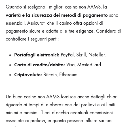
Quando si scelgono i migliori casino non AAMS, la
varietà e la sicurezza dei metodi di pagamento
sono
essenziali. Assicurati che il casino offra opzioni di
pagamento sicure e adatte alle tue esigenze. Considera di
controllare i seguenti punti:
Portafogli elettronici:
PayPal, Skrill, Neteller.
Carte di credito/debito:
Visa, MasterCard.
Criptovalute:
Bitcoin, Ethereum.
Un buon casino non AAMS fornisce anche dettagli chiari
riguardo ai tempi di elaborazione dei prelievi e ai limiti
minimi e massimi. Tieni d’occhio eventuali commissioni
associate ai prelievi, in quanto possono influire sui tuoi