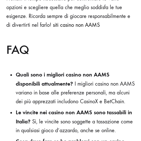
opzioni e scegliere quella che meglio soddisfa le tue
esigenze. Ricorda sempre di giocare responsabilmente e
di divertirti nel farlo!
siti casino non AAMS
FAQ
Quali sono i migliori casino non AAMS
disponibili attualmente?
I migliori casino non AAMS
variano in base alle preferenze personali, ma alcuni
dei più apprezzati includono CasinoX e BetChain.
Le vincite nei casino non AAMS sono tassabili in
Italia?
Sì, le vincite sono soggette a tassazione come
in qualsiasi gioco d’azzardo, anche se online.