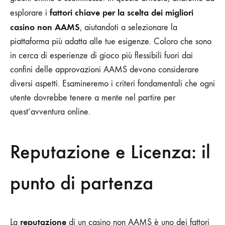
25,
fattori chiave per la scelta dei migliori
esplorare i
2026
casino non AAMS
, aiutandoti a selezionare la
NO
piattaforma più adatta alle tue esigenze. Coloro che sono
COMMENTS
ON
in cerca di esperienze di gioco più flessibili fuori dai
FATTORI
CHIAVE
confini delle approvazioni AAMS devono considerare
PER
diversi aspetti. Esamineremo i criteri fondamentali che ogni
LA
SCELTA
utente dovrebbe tenere a mente nel partire per
DEI
quest’avventura online.
MIGLIORI
CASINO
NON
AAMS
Reputazione e Licenza: il
punto di partenza
reputazione
La
di un casino non AAMS è uno dei fattori