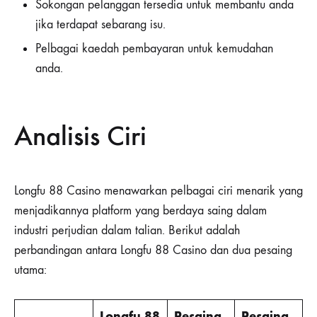
Sokongan pelanggan tersedia untuk membantu anda
jika terdapat sebarang isu.
Pelbagai kaedah pembayaran untuk kemudahan
anda.
Analisis Ciri
Longfu 88 Casino menawarkan pelbagai ciri menarik yang
menjadikannya platform yang berdaya saing dalam
industri perjudian dalam talian. Berikut adalah
perbandingan antara Longfu 88 Casino dan dua pesaing
utama:
Longfu 88
Pesaing
Pesaing