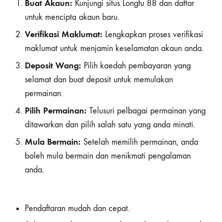
Buat Akaun:
Kunjungi situs Longfu 88 dan daftar
untuk mencipta akaun baru.
Verifikasi Maklumat:
Lengkapkan proses verifikasi
maklumat untuk menjamin keselamatan akaun anda.
Deposit Wang:
Pilih kaedah pembayaran yang
selamat dan buat deposit untuk memulakan
permainan.
Pilih Permainan:
Telusuri pelbagai permainan yang
ditawarkan dan pilih salah satu yang anda minati.
Mula Bermain:
Setelah memilih permainan, anda
boleh mula bermain dan menikmati pengalaman
anda.
Pendaftaran mudah dan cepat.