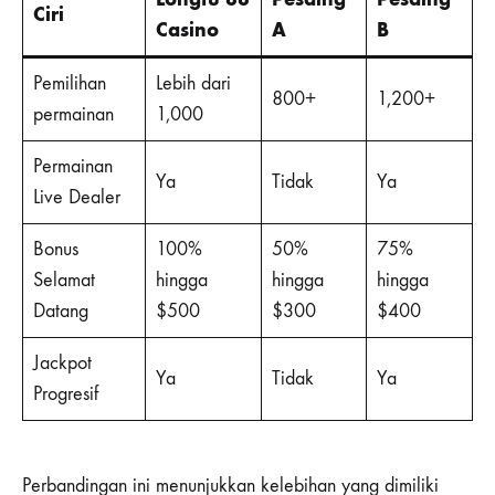
Ciri
Casino
A
B
Pemilihan
Lebih dari
800+
1,200+
permainan
1,000
Permainan
Ya
Tidak
Ya
Live Dealer
Bonus
100%
50%
75%
Selamat
hingga
hingga
hingga
Datang
$500
$300
$400
Jackpot
Ya
Tidak
Ya
Progresif
Perbandingan ini menunjukkan kelebihan yang dimiliki