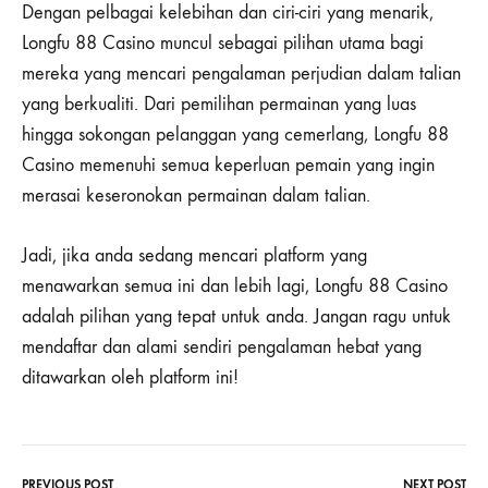
Dengan pelbagai kelebihan dan ciri-ciri yang menarik,
Longfu 88 Casino muncul sebagai pilihan utama bagi
mereka yang mencari pengalaman perjudian dalam talian
yang berkualiti. Dari pemilihan permainan yang luas
hingga sokongan pelanggan yang cemerlang, Longfu 88
Casino memenuhi semua keperluan pemain yang ingin
merasai keseronokan permainan dalam talian.
Jadi, jika anda sedang mencari platform yang
menawarkan semua ini dan lebih lagi, Longfu 88 Casino
adalah pilihan yang tepat untuk anda. Jangan ragu untuk
mendaftar dan alami sendiri pengalaman hebat yang
ditawarkan oleh platform ini!
PREVIOUS POST
NEXT POST