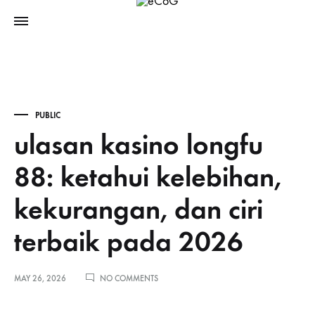
PUBLIC
ulasan kasino longfu
88: ketahui kelebihan,
kekurangan, dan ciri
terbaik pada 2026
ON
MAY 26, 2026
NO COMMENTS
ULASAN
KASINO