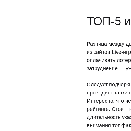
ТОП-5 и
Разница между дв
из сайтов Live-и
оплачивать лотер
затруднение — уж
Следует подчеркн
проводит ставки 
Интересно, что ч
рейтинге. Стоит 
длительность ука
внимания тот фак