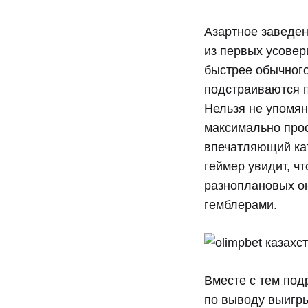
Азартное заведен
из первых усовер
быстрее обычного
подстраиваются п
Нельзя не упомян
максимально про
впечатляющий кат
геймер увидит, ч
разноплановых о
гемблерами.
Вместе с тем под
по выводу выигры