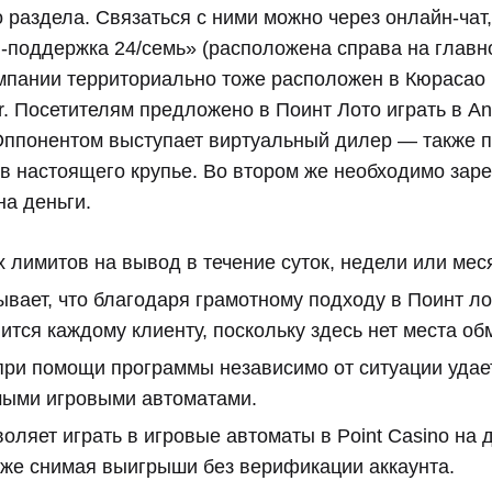
раздела. Связаться с ними можно через онлайн-чат,
поддержка 24/семь» (расположена справа на главно
мпании территориально тоже расположен в Кюрасао 
r. Посетителям предложено в Поинт Лото играть в An
 Оппонентом выступает виртуальный дилер — также 
ив настоящего крупье. Во втором же необходимо зар
на деньги.
лимитов на вывод в течение суток, недели или меся
вает, что благодаря грамотному подходу в Поинт ло
ится каждому клиенту, поскольку здесь нет места об
при помощи программы независимо от ситуации удае
мыми игровыми автоматами.
оляет играть в игровые автоматы в Point Casino на 
аже снимая выигрыши без верификации аккаунта.