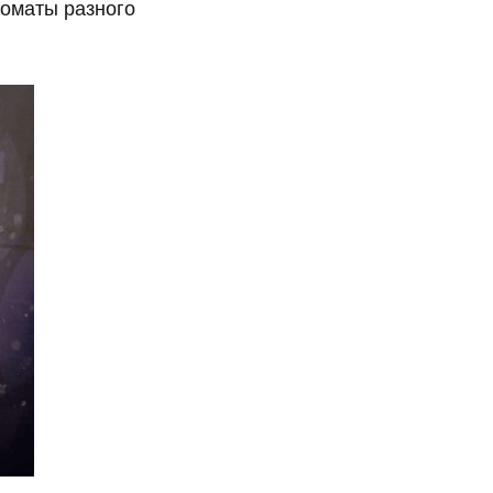
томаты разного