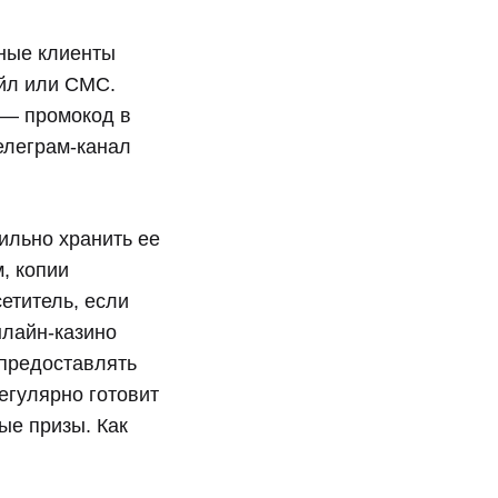
ные клиенты
ейл или СМС.
 — промокод в
елеграм-канал
ильно хранить ее
, копии
етитель, если
нлайн-казино
 предоставлять
егулярно готовит
ые призы. Как