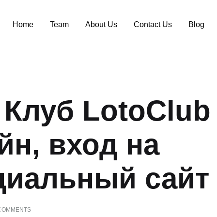
Home
Team
About Us
Contact Us
Blog
 Клуб LotoClub
йн, вход на
иальный сайт
ON
COMMENTS