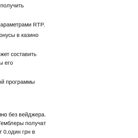
 получить
параметрами RTP.
онусы в казино
жет составить
ы его
ной программы
ино
без вейджера.
 Гемблеры получат
 0,один грн в