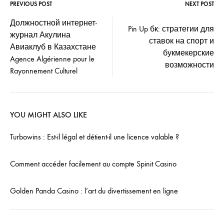
Slotlarda
PREVIOUS POST
NEXT POST
ILƏ
Post
TANIŞLIQ
Должностной интернет-
Bonus
Pin Up бк: стратегии для
журнал Акулина
navigation
ставок на спорт и
Авиаклуб в Казахстане
Raundlarının
букмекерские
Agence Algérienne pour le
возможности
Əyləncəsi
Rayonnement Culturel
ilə
YOU MIGHT ALSO LIKE
Tanışlıq
Turbowins : Est-il légal et détient-il une licence valable ?
MAY
25,
Comment accéder facilement au compte Spinit Casino
2026
NO
Golden Panda Casino : l’art du divertissement en ligne
COMMENTS
ON
MOSTBET
SLOTLARDA