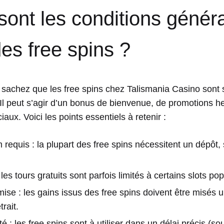
sont les conditions génér
s
des free spins ?
dement
 sachez que les free spins chez Talismania Casino sont 
. Il peut s’agir d’un bonus de bienvenue, de promotions 
ux. Voici les points essentiels à retenir :
requis : la plupart des free spins nécessitent un dépôt
 les tours gratuits sont parfois limités à certains slots pop
ise : les gains issus des free spins doivent être misés 
trait.
té : les free spins sont à utiliser dans un délai précis (s