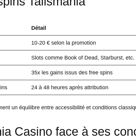
 spins Talismania
Détail
10-20 € selon la promotion
Slots comme Book of Dead, Starburst, etc.
35x les gains issus des free spins
pins
24 à 48 heures après attribution
ment un équilibre entre accessibilité et conditions class
ia Casino face à ses con