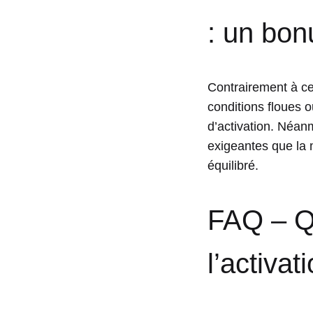
: un bon
Contrairement à cer
conditions floues o
d’activation. Néanm
exigeantes que la 
équilibré.
FAQ – Q
l’activat