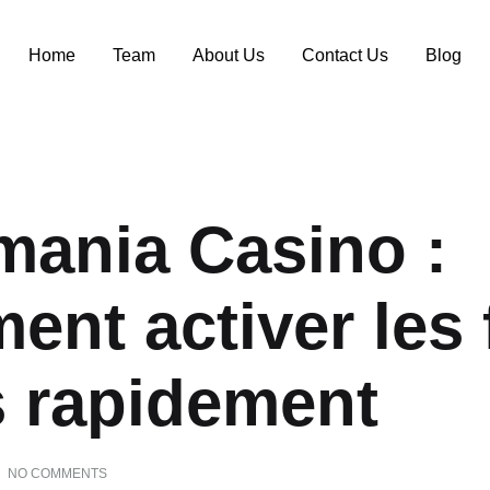
Home
Team
About Us
Contact Us
Blog
mania Casino :
nt activer les 
s rapidement
ON
NO COMMENTS