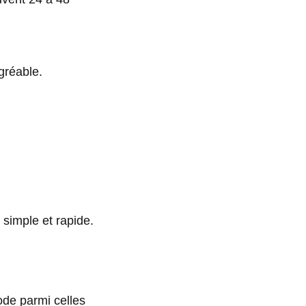
gréable.
 simple et rapide.
de parmi celles