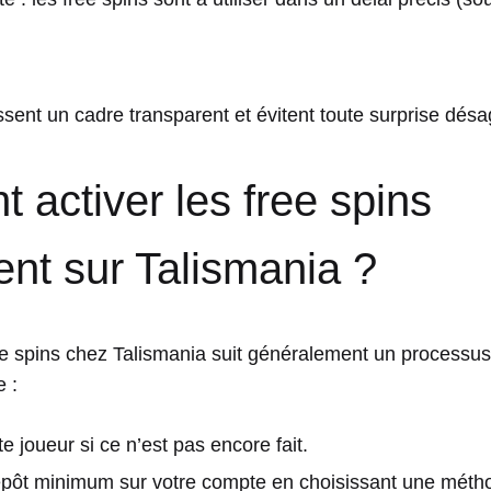
ssent un cadre transparent et évitent toute surprise désa
activer les free spins
nt sur Talismania ?
ree spins chez Talismania suit généralement un processus
e :
 joueur si ce n’est pas encore fait.
épôt minimum sur votre compte en choisissant une métho