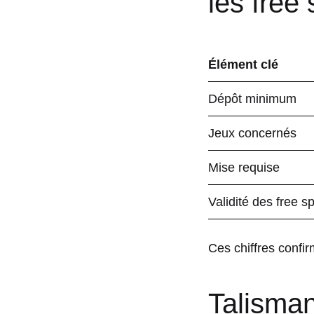
les free
Élément clé
Dépôt minimum
Jeux concernés
Mise requise
Validité des free s
Ces chiffres confir
Talisman