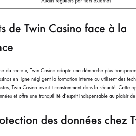
Audits réguliers par tiers externes
rts de Twin Casino face à la
nce
 du secteur, Twin Casino adopte une démarche plus transparent
sinos en ligne négligent la formation interne ou utilisent des tec
ustes, Twin Casino investit constamment dans la sécurité. Cette a
nnées et offre une tranquillité d’esprit indispensable au plaisir de
otection des données chez T