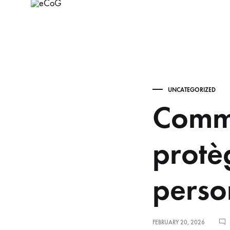
eCoG
Recraft
Your
Life
UNCATEGORIZED
Comme
protèg
perso
FEBRUARY 20, 2026