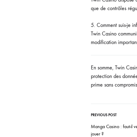
que de contrôles régu
5. Comment suis-je in
Twin Casino communiqu
modification importan
En somme, Twin Casin
protection des données
prime sans compromis s
PREVIOUS POST
Post
Manga Casino : faut-il v
jouer ?