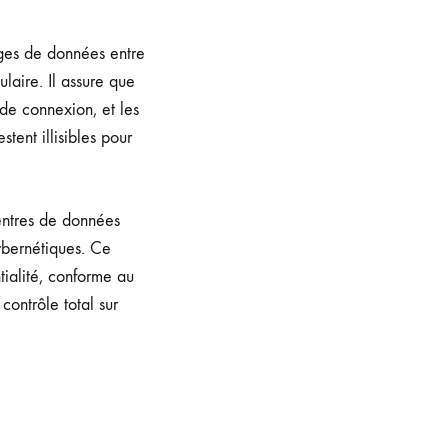
nges de données entre
ulaire. Il assure que
 de connexion, et les
tent illisibles pour
centres de données
ybernétiques. Ce
tialité, conforme au
ontrôle total sur