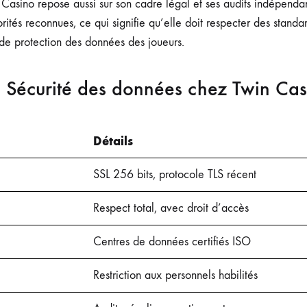
 Casino repose aussi sur son cadre légal et ses audits indépendan
rités reconnues, ce qui signifie qu’elle doit respecter des standa
 de protection des données des joueurs.
: Sécurité des données chez Twin Ca
Détails
SSL 256 bits, protocole TLS récent
Respect total, avec droit d’accès
Centres de données certifiés ISO
Restriction aux personnels habilités