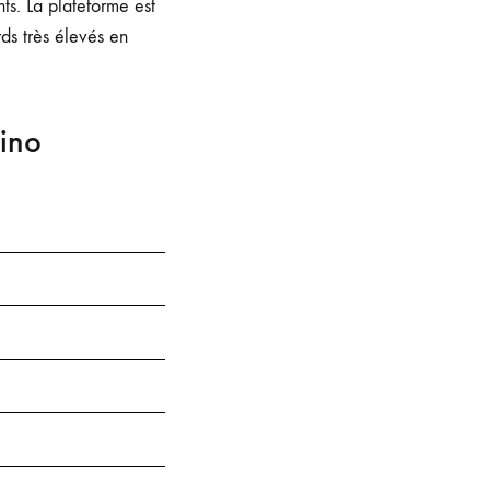
ts. La plateforme est
rds très élevés en
sino