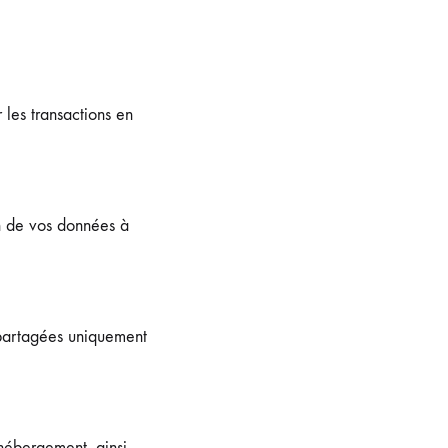
 les transactions en
n de vos données à
 partagées uniquement
’hébergement, ainsi