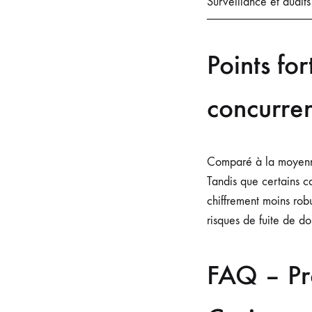
Surveillance et audits
Points fo
concurre
Comparé à la moyenne
Tandis que certains ca
chiffrement moins rob
risques de fuite de do
FAQ – Pr