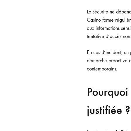
FEBRUARY
20,
La sécurité ne dépend
2026
Casino forme réguliè
NO
aux informations sensi
COMMENTS
ON
tentative d’accès non
COMMENT
TWIN
CASINO
En cas d’incident, un 
PROTÈGE-
T-
démarche proactive co
IL
contemporains.
LES
DONNÉES
PERSONNELLES
DES
Pourquoi 
JOUEURS
?
justifiée ?