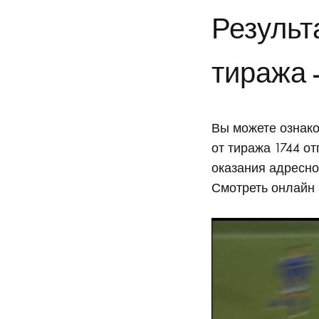
февр
Результ
2026
тиража 
MAY
Вы можете ознако
22,
от тиража 1744 о
2026
оказания адресно
NO
Смотреть онлайн 
COMMENTS
ON
РЕЗУЛЬТАТЫ
1722
ТИРАЖА
РУССКОЕ
ЛОТО
22
ФЕВРАЛЯ
2026