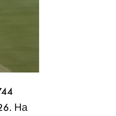
744
26. На