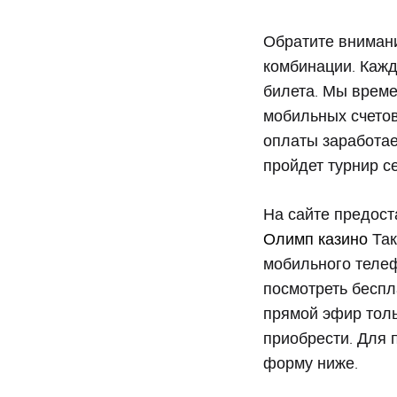
Резу
Обратите внимани
комбинации. Кажд
билета. Мы врем
1722
мобильных счетов 
оплаты заработа
тира
пройдет турнир се
На сайте предост
Русс
Олимп казино
Так
мобильного телеф
лото
посмотреть беспл
прямой эфир толь
приобрести. Для 
22
форму ниже.