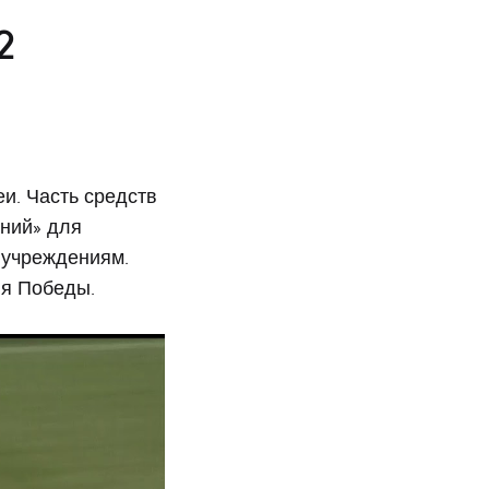
2
и. Часть средств
ений» для
 учреждениям.
ня Победы.