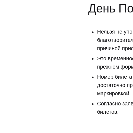
День П
Нельзя не упо
благотворител
причиной прио
Это временное
прежнем форм
Номер билета 
достаточно пр
маркировкой.
Согласно заяв
билетов.