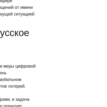
эфире.
бщений от имени
екущей ситуацией.
Русское
 и меры цифровой
ень
 мобильном
тов лотерей.
рами, и задача
то порадует