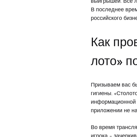
выигрышей. Все 
В последнее врем
российского бизн
Как про
лото» п
Призываем вас б
гигиены. «Столот
информационной б
приложении не на
Во время трансля
игрока – зачеркив