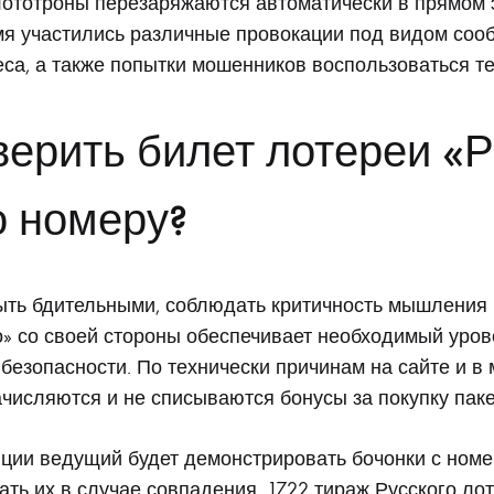
лототроны перезаряжаются автоматически в прямом 
я участились различные провокации под видом соо
еса, а также попытки мошенников воспользоваться т
верить билет лотереи «
о номеру?
ыть бдительными, соблюдать критичность мышления
о» со своей стороны обеспечивает необходимый уров
езопасности. По технически причинам на сайте и в
числяются и не списываются бонусы за покупку паке
ции ведущий будет демонстрировать бочонки с номе
ать их в случае совпадения. 1722 тираж Русского ло