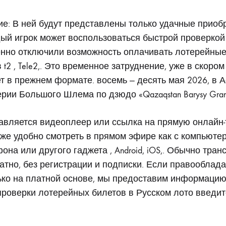
РЕЗУЛЬТАТЫ
1722
ТИРАЖА
льтаты
е: В ней будут представлены только удачные приоб
РУССКОЕ
ый игрок может воспользоваться быстрой проверкой
ЛОТО
22
енно отключили возможность оплачивать лотерейные
ФЕВРАЛЯ
t2 , Tele2,. Это временное затруднение, уже в скоро
2026
ет в прежнем формате.
восемь — десять мая 2026, в А
жа
рии Большого Шлема по дзюдо «Qazaqstan Barysy Grand
авляется видеоплеер или ссылка на прямую онлайн
кое
же удобно смотреть в прямом эфире как с компьютера
она или другого гаджета , Android, iOS,. Обычно тра
атно, без регистрации и подписки. Если правооблад
ко на платной основе, мы предоставим информацию,
проверки лотерейных билетов в Русском лото введи