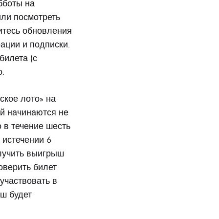
бботы на
или посмотреть
итесь обновления
ации и подписки.
билета (с
о.
ское лото» на
й начинаются не
 в течение шесть
 истечении 6
лучить выигрыш
оверить билет
 участвовать в
ыш будет