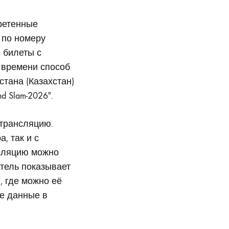
ретенные
 по номеру
 билеты с
м времени способ
стана (Казахстан)
 Slam-2026″.
-трансляцию.
, так и с
нсляцию можно
атель показывает
 где можно её
те данные в