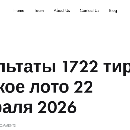
Home
Team
About Us
Contact Us
Blog
льтаты 1722 ти
кое лото 22
аля 2026
ON
COMMENTS