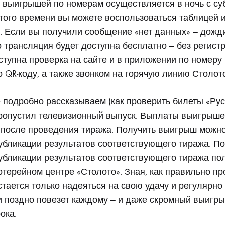
выигрышей по номерам осуществляется в ночь с су
этого времени вы можете воспользоваться таблицей 
. Если вы получили сообщение «нет данных» — дожд
о трансляция будет доступна бесплатно — без регистр
ступна проверка на сайте и в приложении по номеру 
о QR-коду, а также звонком на горячую линию Столот
 подробно рассказываем (как проверить билеты «Рус
пропустил телевизионный выпуск. Выплаты выигрыше
 после проведения тиража. Получить выигрыш можно
убликации результатов соответствующего тиража. По
убликации результатов соответствующего тиража по
отерейном центре «Столото». Зная, как правильно пр
стается только надеяться на свою удачу и регулярно
и поздно повезет каждому — и даже скромный выигр
ока.