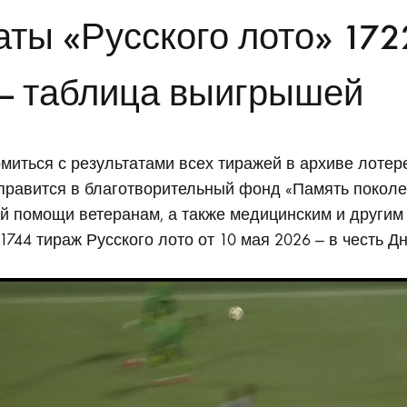
аля
аты «Русского лото» 172
— таблица выигрышей
миться с результатами всех тиражей в архиве лотере
тправится в благотворительный фонд «Память покол
й помощи ветеранам, а также медицинским и другим
1744 тираж Русского лото от 10 мая 2026 — в честь Д